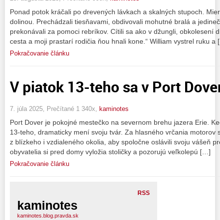
Ponad potok kráčali po drevených lávkach a skalných stupoch. Mieri
dolinou. Prechádzali tiesňavami, obdivovali mohutné bralá a jedine
prekonávali za pomoci rebríkov. Cítili sa ako v džungli, obkolesení d
cesta a moji prastarí rodičia ňou hnali kone.“ William vystrel ruku a 
Pokračovanie článku
V piatok 13-teho sa v Port Dover
7. júla 2025, Prečítané 1 340x,
kaminotes
Port Dover je pokojné mestečko na severnom brehu jazera Erie. Keď
13-teho, dramaticky mení svoju tvár. Za hlasného vrčania motorov 
z blízkeho i vzdialeného okolia, aby spoločne oslávili svoju vášeň p
obyvatelia si pred domy vyložia stoličky a pozorujú veľkolepú […]
Pokračovanie článku
RSS
kaminotes
kaminotes.blog.pravda.sk