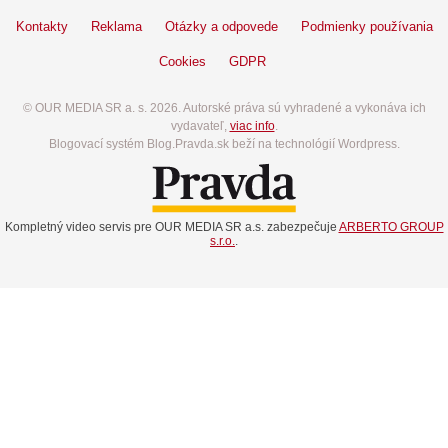
Kontakty
Reklama
Otázky a odpovede
Podmienky používania
Cookies
GDPR
© OUR MEDIA SR a. s. 2026. Autorské práva sú vyhradené a vykonáva ich
vydavateľ,
viac info
.
Blogovací systém Blog.Pravda.sk beží na technológií Wordpress.
Kompletný video servis pre OUR MEDIA SR a.s. zabezpečuje
ARBERTO GROUP
s.r.o.
.