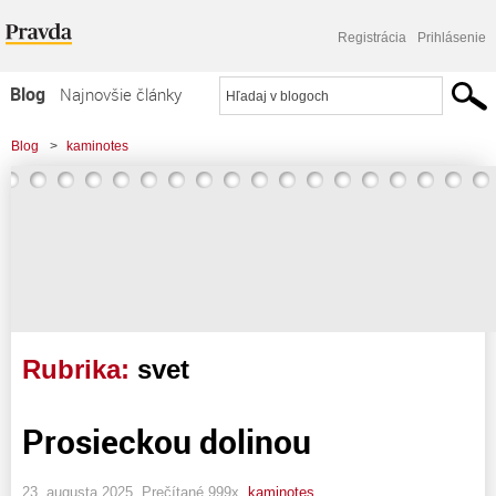
Registrácia
Prihlásenie
Blog
Najnovšie články
Najčítanejšie články
Blog
>
kaminotes
Najkomentovanejšie články
Zoznam blogov
Komerčné blogy
Rubrika:
svet
Prosieckou dolinou
23. augusta 2025, Prečítané 999x,
kaminotes