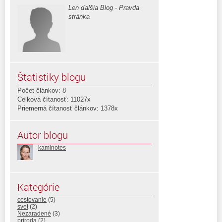
Len ďalšia Blog - Pravda
stránka
Štatistiky blogu
Počet článkov: 8
Celková čítanosť: 11027x
Priemerná čítanosť článkov: 1378x
Autor blogu
kaminotes
Kategórie
cestovanie
(5)
svet
(2)
Nezaradené
(3)
príroda
(2)